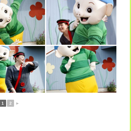
1
2
►