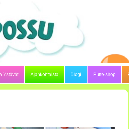
ja Ystävät
Ajankohtaista
Blogi
Putte-shop