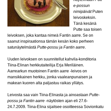
e-possun
nimipäivät
Puten
leivoskeksin.
Tänä kesänä
Putte saa toisen
leivoksen, joka kantaa nimeä Fantin aarre. Se on
saanut inspiraationsa tämän kesän koko perheen
satunäytelmästä
Putte-possu ja Fantin aarre
.
Uuden leivoksen on suunnitellut kahvila-konditoria
Tiina-Elinan herkkutaiteilija Erja Meriläinen.
Aarrearkun muotoinen Fantin aarre -leivos on
mansikkainen herkku, jonka vaaleanpunaisen ja
makean kuoren alta paljastuu raikas yllätys.
Leivosta saa vain Tiina-Elinasta ja ainoastaan
Putte-
possu ja Fantin aarre
-näytösten ajan eli 27.6-
24.7.2009. Tiina-Elina sijaitsee osoitteessa Sovionkatu