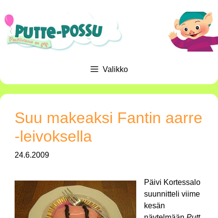
Siirry
sisältöön
Valikko
Suu makeaksi Fantin aarre
-leivoksella
24.6.2009
Päivi Kortessalo
suunnitteli viime
kesän
näytelmään
Putt